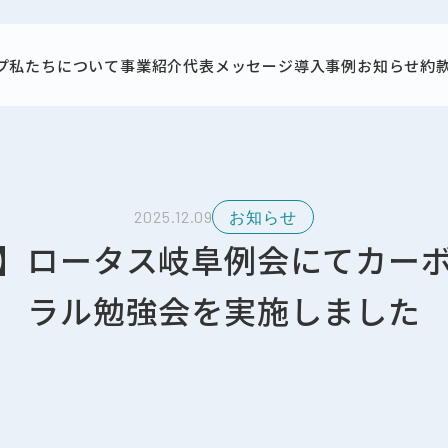
プ
私たちについて
事業紹介
代表メッセージ
導入事例
お知らせ
約
2025.12.09
お知らせ
】ロータス岐阜例会にてカー
ラル勉強会を実施しました